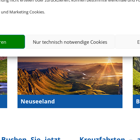
mmung nicht erteilen oder zurückziehen, können bestimmte Merkmale und Fu
Portugal
C
 und Marketing Cookies.
ren
Nur technisch notwendige Cookies
E
Neuseeland
B
 Buchen Sie jetzt
Kreuzfahrten – 