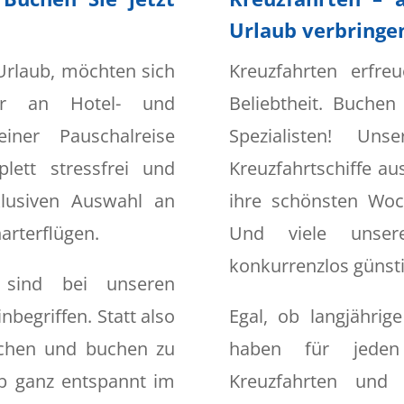
Urlaub verbringe
 Urlaub, möchten sich
Kreuzfahrten erfr
r an Hotel- und
Beliebtheit. Buchen
iner Pauschalreise
Spezialisten! Uns
ett stressfrei und
Kreuzfahrtschiffe au
klusiven Auswahl an
ihre schönsten Woc
arterflügen.
Und viele unser
konkurrenzlos günsti
 sind bei unseren
nbegriffen. Statt also
Egal, ob langjährig
uchen und buchen zu
haben für jede
b ganz entspannt im
Kreuzfahrten und e