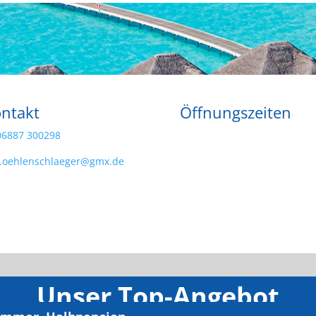
ntakt
Öffnungszeiten
06887 300298
f.oehlenschlaeger@gmx.de
Unser Top-Angebot