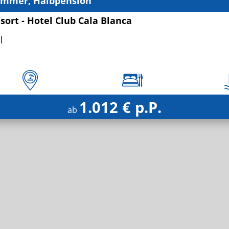
immer, Halbpension
sort - Hotel Club Cala Blanca
l
1.012 € p.P.
ab