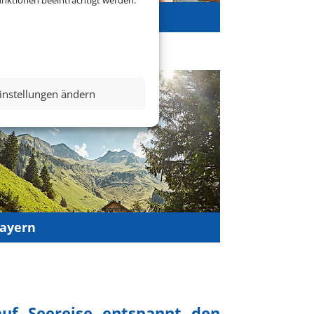
nktionen beeinträchtigt werden.
luburlaub
instellungen ändern
ayern
auf Seereise entspannt den