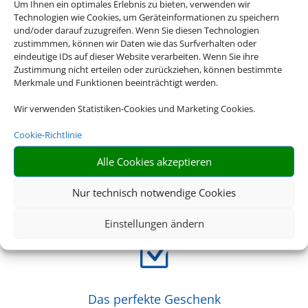
Z
Um Ihnen ein optimales Erlebnis zu bieten, verwenden wir
Technologien wie Cookies, um Geräteinformationen zu speichern
und/oder darauf zuzugreifen. Wenn Sie diesen Technologien
zustimmmen, können wir Daten wie das Surfverhalten oder
Riesige Auswahl
eindeutige IDs auf dieser Website verarbeiten. Wenn Sie ihre
Zustimmung nicht erteilen oder zurückziehen, können bestimmte
Wählen Sie aus über 20.000 Events weltweit
Merkmale und Funktionen beeinträchtigt werden.
Wir verwenden Statistiken-Cookies und Marketing Cookies.
Z
Cookie-Richtlinie
Alle Cookies akzeptieren
Genau mein Ding
Musicals, Opern, Konzerte, Sportevents – Bei uns finden Sie
Nur technisch notwendige Cookies
das Event, das zu Ihnen passt
Einstellungen ändern
Z
Das perfekte Geschenk