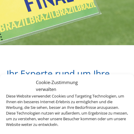
Ihr Experte rund um Ihre
Lieblingsevents.
Cookie-Zustimmung
verwalten
Diese Website verwendet Cookies und Targeting Technologien, um
Ihnen ein besseres Internet-Erlebnis zu ermöglichen und die
Bei uns finden Sie Tickets für über 20.000 Events weltweit.
Werbung, die Sie sehen, besser an Ihre Bedürfnisse anzupassen.
Egal ob Musicals, Konzerte, Opern oder Sportevents, wir
Diese Technologien nutzen wir außerdem, um Ergebnisse zu messen,
haben immer das Passende für Sie.
um zu verstehen, woher unsere Besucher kommen oder um unsere
Website weiter zu entwickeln.