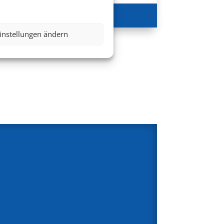
626 €
ab
instellungen ändern