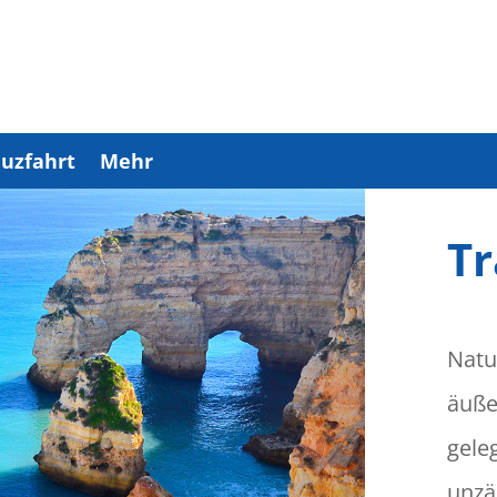
uzfahrt
Mehr
Tr
Natu
äuße
gele
unzä