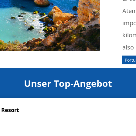
Atem
impo
kilo
also
Portu
Unser Top-Angebot
 Resort