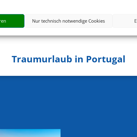
398 €
ab
ren
Nur technisch notwendige Cookies
E
Traumurlaub in Portugal