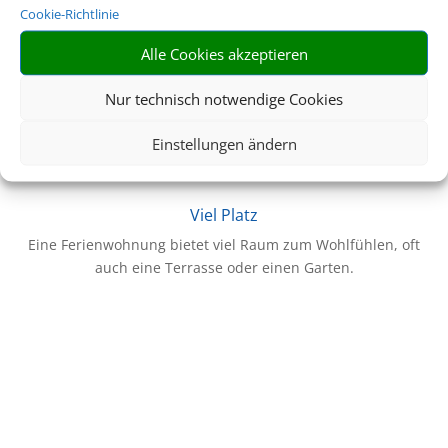
Cookie-Richtlinie
Flexibilität
Alle Cookies akzeptieren
Gestalten Sie Ihren Tagesablauf, wie Sie es wollen. Die
Erholung steht an erster Stelle!
Nur technisch notwendige Cookies
Z
Einstellungen ändern
Viel Platz
Eine Ferienwohnung bietet viel Raum zum Wohlfühlen, oft
auch eine Terrasse oder einen Garten.