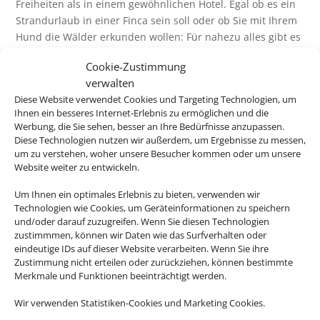
Freiheiten als in einem gewöhnlichen Hotel. Egal ob es ein
Strandurlaub in einer Finca sein soll oder ob Sie mit Ihrem
Hund die Wälder erkunden wollen: Für nahezu alles gibt es
das passende Angebot.
Cookie-Zustimmung
Buchen Sie bei uns Ihren individuellen Urlaub in
verwalten
Ferienhaus oder Ferienwohnung – wir machen Ihren
Diese Website verwendet Cookies und Targeting Technologien, um
Traumurlaub möglich.
Ihnen ein besseres Internet-Erlebnis zu ermöglichen und die
Werbung, die Sie sehen, besser an Ihre Bedürfnisse anzupassen.
Diese Technologien nutzen wir außerdem, um Ergebnisse zu messen,
Z
um zu verstehen, woher unsere Besucher kommen oder um unsere
Website weiter zu entwickeln.
Um Ihnen ein optimales Erlebnis zu bieten, verwenden wir
Günstiger Preis
Technologien wie Cookies, um Geräteinformationen zu speichern
und/oder darauf zuzugreifen. Wenn Sie diesen Technologien
Bei längeren Reisen ist ein Feriendomizil oft wesentlich
zustimmmen, können wir Daten wie das Surfverhalten oder
preiswerter als ein Hotel.
eindeutige IDs auf dieser Website verarbeiten. Wenn Sie ihre
Zustimmung nicht erteilen oder zurückziehen, können bestimmte
Merkmale und Funktionen beeinträchtigt werden.
Z
Wir verwenden Statistiken-Cookies und Marketing Cookies.