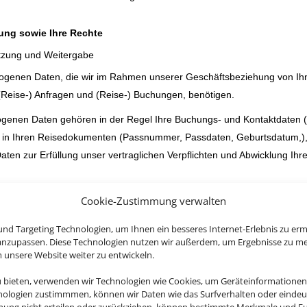
ung sowie Ihre Rechte
tzung und Weitergabe
ogenen Daten, die wir im Rahmen unserer Geschäftsbeziehung von Ihnen
(Reise-) Anfragen und (Reise-) Buchungen, benötigen.
genen Daten gehören in der Regel Ihre Buchungs- und Kontaktdaten 
 in Ihren Reisedokumenten (Passnummer, Passdaten, Geburtsdatum,), g
en zur Erfüllung unser vertraglichen Verpflichten und Abwicklung Ihr
iehung müssen Sie nur diejenigen personenbezogenen Daten bereitste
Cookie-Zustimmung verwalten
rlich sind oder zu deren Erhebung wir gesetzlich verpflichtet sind. Oh
nd Targeting Technologien, um Ihnen ein besseres Internet-Erlebnis zu erm
nen müssen oder einen bestehenden Vertrag nicht mehr durchführen k
 anzupassen. Diese Technologien nutzen wir außerdem, um Ergebnisse zu m
 Funktionalität ist es erforderlich, dass Sie die angegebenen Daten ber
nsere Website weiter zu entwickeln.
ng
u bieten, verwenden wir Technologien wie Cookies, um Geräteinformationen
nologien zustimmmen, können wir Daten wie das Surfverhalten oder eindeut
nenbezogenen Daten werden zu verschiedenen Zwecken erhoben und ve