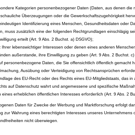
sondere Kategorien personenbezogener Daten (Daten, aus denen die ra
nschauliche Überzeugungen oder die Gewerkschaftszugehörigkeit herv
eindeutigen Identifizierung eines Menschen, Gesundheitsdaten oder D
en, muss zusätzlich eine der folgenden Rechtgrundlagen einschlägig se
willigung erteilt (Art. 9 Abs. 2 Buchst. a) DSGVO);
z Ihrer lebenswichtiger Interessen oder denen eines anderen Menschen 
ünden außerstande, ihre Einwilligung zu geben (Art. 9 Abs. 2 Buchst. 
auf personenbezogene Daten, die Sie offensichtlich öffentlich gemacht 
endmachung, Ausübung oder Verteidigung von Rechtsansprüchen erforderl
Grundlage des EU-Recht oder des Rechts eines EU-Mitgliedstaats, das i
echts auf Datenschutz wahrt und angemessene und spezifische Maßna
 eines erheblichen öffentlichen Interesses erforderlich (Art. 9 Abs. 2 
genen Daten für Zwecke der Werbung und Marktforschung erfolgt dann, 
g zur Wahrung eines berechtigten Interesses unseres Unternehmens oder
ndfreiheiten nicht überwiegen.