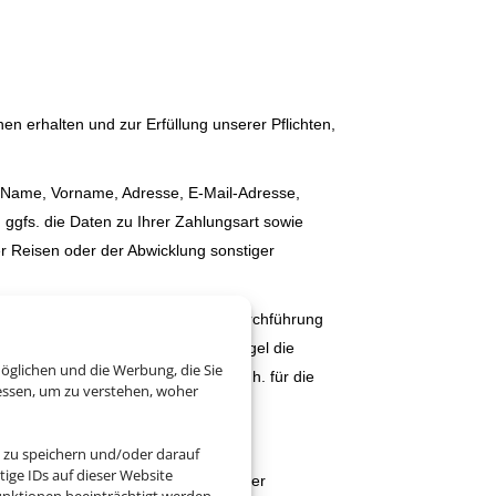
 erhalten und zur Erfüllung unserer Pflichten,
(Name, Vorname, Adresse, E-Mail-Adresse,
gfs. die Daten zu Ihrer Zahlungsart sowie
er Reisen oder der Abwicklung sonstiger
llen, die für die Aufnahme und Durchführung
ne diese Daten werden wir in der Regel die
öglichen und die Werbung, die Sie
önnen und ggf. beenden müssen; D.h. für die
essen, um zu verstehen, woher
eitstellen.
 zu speichern und/oder darauf
ige IDs auf dieser Website
rarbeitet. Die konkreten Zwecke der