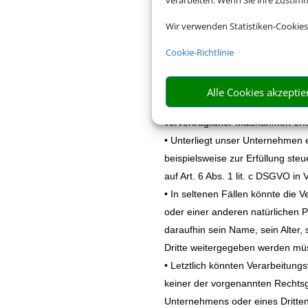
verarbeiten. Wenn Sie ihre Zusti
Verarbeitung ergeben sich aus d
Wir verwenden Statistiken-Cookies
Die Rechtsgrundlagen der Verarb
• Art. 6 Abs. 1 lit. a DSGVO die
Cookie-Richtlinie
bestimmten Verarbeitungszweck 
• Ist die Verarbeitung personenbe
Alle Cookies akzeptie
Buchungen der Fall ist, so beruht
vorvertraglicher Maßnahmen erfo
• Unterliegt unser Unternehmen 
beispielsweise zur Erfüllung steu
auf Art. 6 Abs. 1 lit. c DSGVO in
• In seltenen Fällen könnte die
oder einer anderen natürlichen 
daraufhin sein Name, sein Alter
Dritte weitergegeben werden müs
• Letztlich könnten Verarbeitung
keiner der vorgenannten Rechtsg
Unternehmens oder eines Dritten 