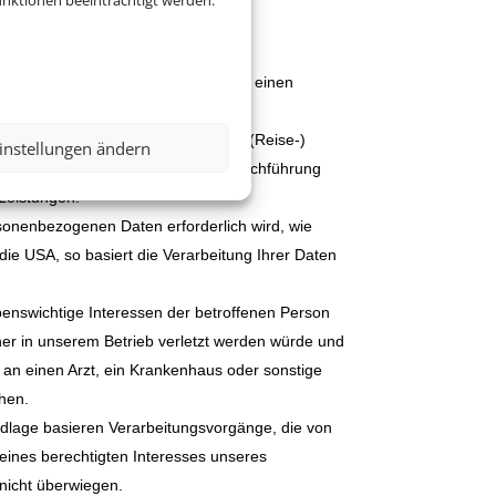
nktionen beeinträchtigt werden.
O.
 bei denen wir Ihre Einwilligung für einen
ielsweise bei der Bearbeitung Ihrer (Reise-)
instellungen ändern
che Verarbeitungsvorgänge die zur Durchführung
 Leistungen.
rsonenbezogenen Daten erforderlich wird, wie
 die USA, so basiert die Verarbeitung Ihrer Daten
benswichtige Interessen der betroffenen Person
her in unserem Betrieb verletzt werden würde und
 an einen Arzt, ein Krankenhaus oder sonstige
uhen.
undlage basieren Verarbeitungsvorgänge, die von
eines berechtigten Interesses unseres
 nicht überwiegen.