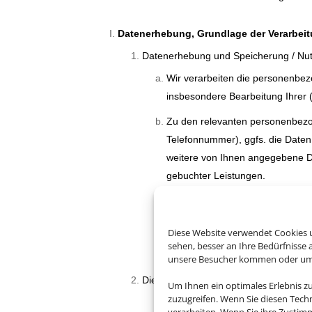
Datenerhebung, Grundlage der Verarbeit
Datenerhebung und Speicherung / Nu
Wir verarbeiten die personenbez
insbesondere Bearbeitung Ihrer 
Zu den relevanten personenbezo
Telefonnummer), ggfs. die Daten
weitere von Ihnen angegebene Dat
gebuchter Leistungen.
Im Rahmen unserer Geschäftsbez
einer Geschäftsbeziehung erforde
Diese Website verwendet Cookies u
Ausführung des Auftrages ableh
sehen, besser an Ihre Bedürfnisse
Nutzung eines Services bzw. einer
unsere Besucher kommen oder um u
Die Rechtsgrundlagen der Verarbeitu
Um Ihnen ein optimales Erlebnis z
zuzugreifen. Wenn Sie diesen Tech
Die von Ihnen erhobenen perso