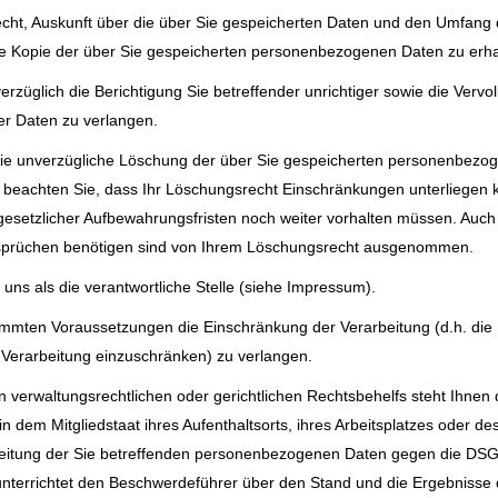
Recht, Auskunft über die über Sie gespeicherten Daten und den Umfan
ne Kopie der über Sie gespeicherten personenbezogenen Daten zu erha
üglich die Berichtigung Sie betreffender unrichtiger sowie die Vervol
r Daten zu verlangen.
die unverzügliche Löschung der über Sie gespeicherten personenbezo
e beachten Sie, dass Ihr Löschungsrecht Einschränkungen unterliegen 
 gesetzlicher Aufbewahrungsfristen noch weiter vorhalten müssen. Auc
nsprüchen benötigen sind von Ihrem Löschungsrecht ausgenommen.
n uns als die verantwortliche Stelle (siehe Impressum).
timmten Voraussetzungen die Einschränkung der Verarbeitung (d.h. di
e Verarbeitung einzuschränken) zu verlangen.
 verwaltungsrechtlichen oder gerichtlichen Rechtsbehelfs steht Ihnen
n dem Mitgliedstaat ihres Aufenthaltsorts, ihres Arbeitsplatzes oder 
rbeitung der Sie betreffenden personenbezogenen Daten gegen die DSGV
nterrichtet den Beschwerdeführer über den Stand und die Ergebnisse d