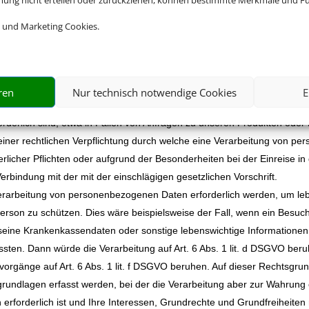
mmung nicht erteilen oder zurückziehen, können bestimmte Merkmale und Fu
en jeweiligen beauftragten Leistungen.
 und Marketing Cookies.
eitung Ihrer Daten ergeben sich dabei aus den Art. 6 und Art. 9 DSGV
nt unserem Unternehmen als Rechtsgrundlage für Verarbeitungsvorgänge,
einholen oder einholen müssen.
zogener Daten zur Erfüllung eines Vertrags erforderlich, wie dies beisp
ren
Nur technisch notwendige Cookies
E
 die Verarbeitung auf Art. 6 Abs. 1 lit. b DSGVO. Gleiches gilt für sol
rderlich sind, etwa in Fällen von Anfragen zu unseren Produkten oder
einer rechtlichen Verpflichtung durch welche eine Verarbeitung von pe
erlicher Pflichten oder aufgrund der Besonderheiten bei der Einreise in
 Verbindung mit der mit der einschlägigen gesetzlichen Vorschrift.
 Verarbeitung von personenbezogenen Daten erforderlich werden, um le
Person zu schützen. Dies wäre beispielsweise der Fall, wenn ein Besuc
, seine Krankenkassendaten oder sonstige lebenswichtige Informationen
sten. Dann würde die Verarbeitung auf Art. 6 Abs. 1 lit. d DSGVO ber
svorgänge auf Art. 6 Abs. 1 lit. f DSGVO beruhen. Auf dieser Rechtsgr
rundlagen erfasst werden, bei der die Verarbeitung aber zur Wahrung 
erforderlich ist und Ihre Interessen, Grundrechte und Grundfreiheiten