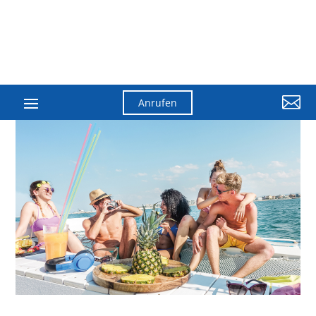

Anrufen