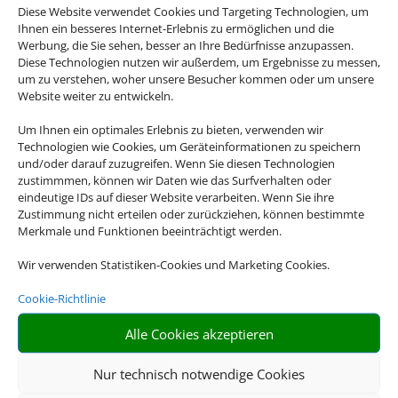
Diese Website verwendet Cookies und Targeting Technologien, um
Ihnen ein besseres Internet-Erlebnis zu ermöglichen und die
Werbung, die Sie sehen, besser an Ihre Bedürfnisse anzupassen.
Diese Technologien nutzen wir außerdem, um Ergebnisse zu messen,
um zu verstehen, woher unsere Besucher kommen oder um unsere
Four Seasons Resort Sharm El Sheikh
Website weiter zu entwickeln.
Sharm el-Sheikh, Sharm el Sheikh
Um Ihnen ein optimales Erlebnis zu bieten, verwenden wir
Technologien wie Cookies, um Geräteinformationen zu speichern
und/oder darauf zuzugreifen. Wenn Sie diesen Technologien
zustimmmen, können wir Daten wie das Surfverhalten oder
eindeutige IDs auf dieser Website verarbeiten. Wenn Sie ihre
Zustimmung nicht erteilen oder zurückziehen, können bestimmte
Merkmale und Funktionen beeinträchtigt werden.
1.494 €
ab
Wir verwenden Statistiken-Cookies und Marketing Cookies.
Cookie-Richtlinie
Iberostar Selection Andalucia Playa
Alle Cookies akzeptieren
Chiclana de la Frontera, Spanisches Inland
Nur technisch notwendige Cookies