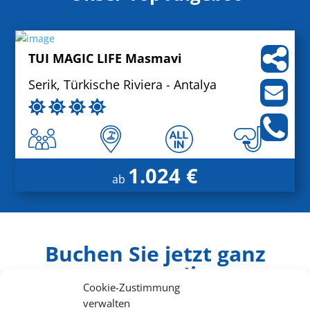
TUI MAGIC LIFE Masmavi
Serik, Türkische Riviera - Antalya
1.024 €
ab
Buchen Sie jetzt ganz
entspannt Ihren
Cookie-Zustimmung
Cluburlaub
verwalten